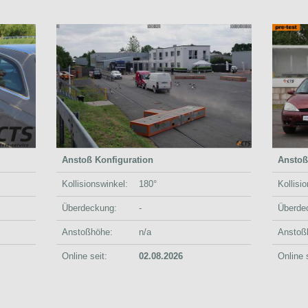
Anstoß Konfiguration
Anstoß
Kollisionswinkel:
180°
Kollisi
Überdeckung:
-
Überde
Anstoßhöhe:
n/a
Anstoß
Online seit:
02.08.2026
Online s