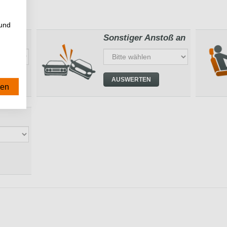
m
 und
emen
Sonstiger Anstoß an
AUSWERTEN
sen