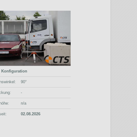
 Konfiguration
onswinkel:
90°
ckung:
-
höhe:
n/a
eit:
02.08.2026