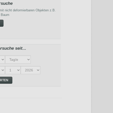
rsuche
it nicht deformierbaren Objekten z.B.
o. Baum
rsuche seit...